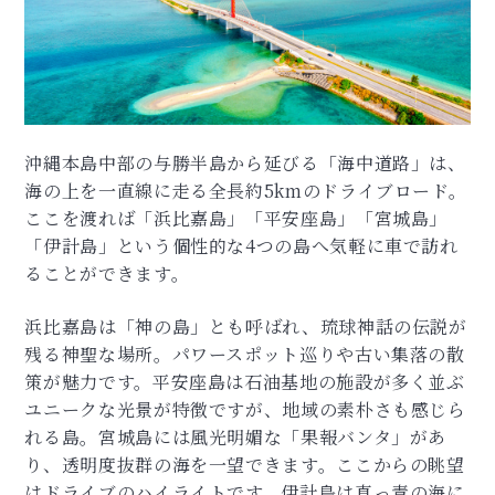
沖縄本島中部の与勝半島から延びる「海中道路」は、
海の上を一直線に走る全長約5kmのドライブロード。
ここを渡れば「浜比嘉島」「平安座島」「宮城島」
「伊計島」という個性的な4つの島へ気軽に車で訪れ
ることができます。
浜比嘉島は「神の島」とも呼ばれ、琉球神話の伝説が
残る神聖な場所。パワースポット巡りや古い集落の散
策が魅力です。平安座島は石油基地の施設が多く並ぶ
ユニークな光景が特徴ですが、地域の素朴さも感じら
れる島。宮城島には風光明媚な「果報バンタ」があ
り、透明度抜群の海を一望できます。ここからの眺望
はドライブのハイライトです。伊計島は真っ青の海に