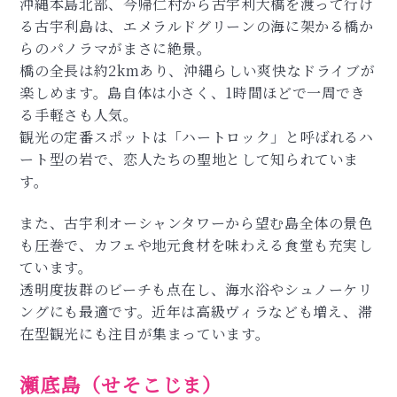
沖縄本島北部、今帰仁村から古宇利大橋を渡って行け
る古宇利島は、エメラルドグリーンの海に架かる橋か
らのパノラマがまさに絶景。
橋の全長は約2kmあり、沖縄らしい爽快なドライブが
楽しめます。島自体は小さく、1時間ほどで一周でき
る手軽さも人気。
観光の定番スポットは「ハートロック」と呼ばれるハ
ート型の岩で、恋人たちの聖地として知られていま
す。
また、古宇利オーシャンタワーから望む島全体の景色
も圧巻で、カフェや地元食材を味わえる食堂も充実し
ています。
透明度抜群のビーチも点在し、海水浴やシュノーケリ
ングにも最適です。近年は高級ヴィラなども増え、滞
在型観光にも注目が集まっています。
瀬底島（せそこじま）